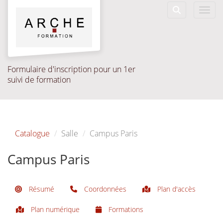
Aller au menu principal
Aller au contenu principal
Personnaliser l'interface
Toggl
Rechercher u
Formulaire d'inscription pour un 1er
suivi de formation
Catalogue
Salle
Campus Paris
Campus Paris
Résumé
Coordonnées
Plan d'accès
Plan numérique
Formations