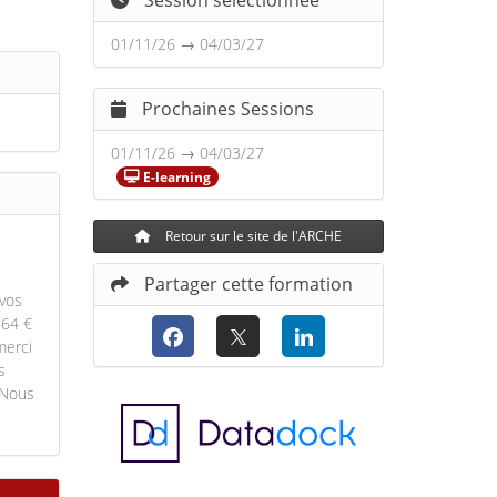
Session sélectionnée
01/11/26 → 04/03/27
Prochaines Sessions
01/11/26 → 04/03/27
E-learning
Retour sur le site de l'ARCHE
Partager cette formation
 vos
864 €
merci
s
 Nous