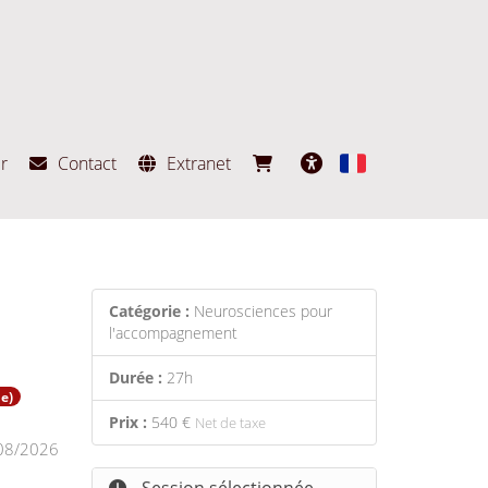
r
Contact
Extranet
Français
Accessibilité
Catégorie :
Neurosciences pour
l'accompagnement
Durée :
27h
e)
Prix :
540 €
Net de taxe
08/2026