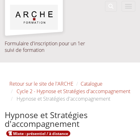
Aller au menu principal
Aller au contenu principal
Personnaliser l'interface
Toggl
Rechercher u
Formulaire d'inscription pour un 1er
suivi de formation
Retour sur le site de l'ARCHE
Catalogue
Cycle 2 - Hypnose et Stratégies d'accompagnement
Hypnose et Stratégies d'accompagnement
Hypnose et Stratégies
d'accompagnement
Mixte : présentiel / à distance