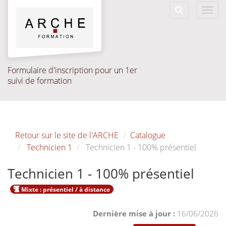
Aller au menu principal
Aller au contenu principal
Personnaliser l'interface
Toggl
Rechercher u
Formulaire d'inscription pour un 1er
suivi de formation
Retour sur le site de l'ARCHE
Catalogue
Technicien 1
Technicien 1 - 100% présentiel
Technicien 1 - 100% présentiel
Mixte : présentiel / à distance
Dernière mise à jour :
16/06/2026